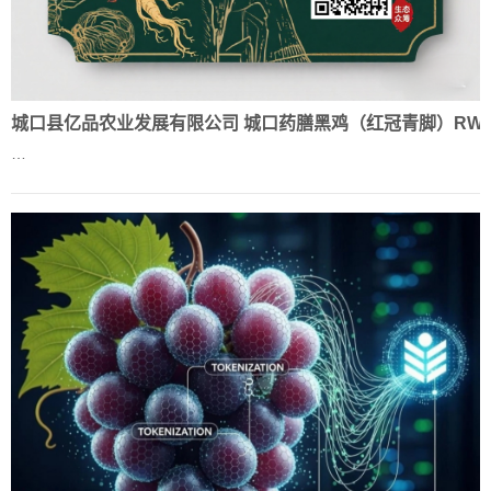
城口县亿品农业发展有限公司 城口药膳黑鸡（红冠青脚）RW
…