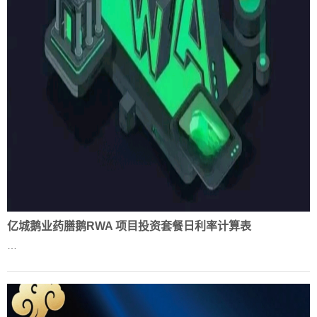
亿城鹅业药膳鹅RWA 项目投资套餐日利率计算表
…