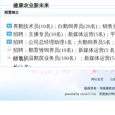
健康农业新未来
招贤纳士
养鹅技术员(10名)；白鹅饲养员(20名)；销售业
招聘：主播专员(10名)；新媒体运营(5名)；平
招聘：公司总经理助理1名；大鹅饲养员5名；
招聘：鹅育雏饲养员(10名)；新媒体运营(5 
销售脱温鹅苗业务员(100名）；新媒体运营(
(2 名)
长(2 名)
网站首页
|
注
版权所有：河南惠乾农
powered by
sdcms3.3 biz
页面执行时间